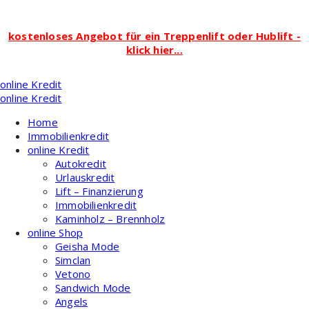
kostenloses Angebot für ein Treppenlift oder Hublift -
klick hier...
Zum
online Kredit
Inhalt
online Kredit
springen
Home
Immobilienkredit
online Kredit
Autokredit
Urlauskredit
Lift – Finanzierung
Immobilienkredit
Kaminholz – Brennholz
online Shop
Geisha Mode
Simclan
Vetono
Sandwich Mode
Angels