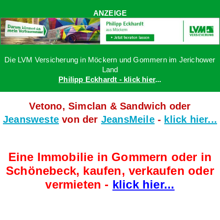
ANZEIGE
Die LVM Versicherung in Möckern und Gommern im Jerichower
Land
Philipp Eckhardt - klick hier
...
Vetono, Simclan & Sandwich oder
Jeansweste
von der
JeansMeile
-
klick hier...
Eine Immobilie in Gommern oder in
Schönebeck, kaufen, verkaufen oder
vermieten -
klick hier...