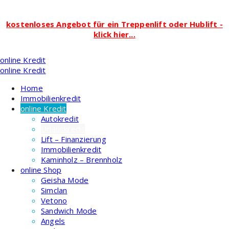
kostenloses Angebot für ein Treppenlift oder Hublift -
klick hier...
Zum
online Kredit
Inhalt
online Kredit
springen
Home
Immobilienkredit
online Kredit
Autokredit
Urlauskredit
Lift – Finanzierung
Immobilienkredit
Kaminholz – Brennholz
online Shop
Geisha Mode
Simclan
Vetono
Sandwich Mode
Angels