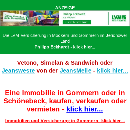
ANZEIGE
Die LVM Versicherung in Möckern und Gommern im Jerichower
Land
Philipp Eckhardt - klick hier
...
Vetono, Simclan & Sandwich oder
Jeansweste
von der
JeansMeile
-
klick hier...
Eine Immobilie in Gommern oder in
Schönebeck, kaufen, verkaufen oder
vermieten -
klick hier...
Immobilien und Versicherung in Gommern- klick hier...