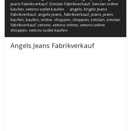
Jeans Fabrikverkauf
,
Simclan Fabrikverkauf
,
Simclan online
kaufen
,
vetono outlet kaufen
angels
,
Angels Jeans
Fabrikverkauf
,
angels-jeans
,
fabrikverkauf
,
jeans
,
jeans
kaufen
,
kaufen
,
online. shoppen
,
shoppen
,
simclan
,
simclan
fabrikverkauf
,
vetono
,
vetono online
,
vetono online
shoppen
,
vetono outlet kaufen
Angels Jeans Fabrikverkauf