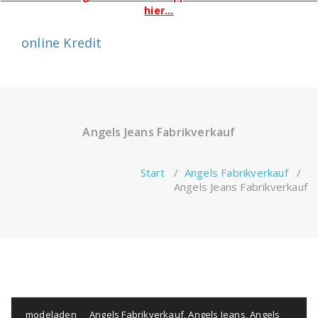
hier...
Zum
online Kredit
Inhalt
springen
Angels Jeans Fabrikverkauf
Start
/
Angels Fabrikverkauf
/
Angels Jeans Fabrikverkauf
modeladen
Angels Fabrikverkauf
,
Angels Jeans
,
Angels