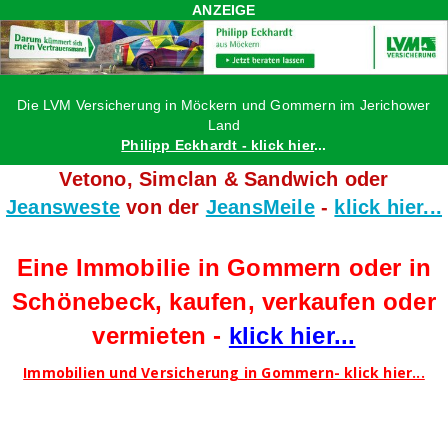
ANZEIGE
Die LVM Versicherung in Möckern und Gommern im Jerichower
Land
Philipp Eckhardt - klick hier
...
Vetono, Simclan & Sandwich oder
Jeansweste
von der
JeansMeile
-
klick hier...
Eine Immobilie in Gommern oder in
Schönebeck, kaufen, verkaufen oder
vermieten -
klick hier...
Immobilien und Versicherung in Gommern- klick hier...