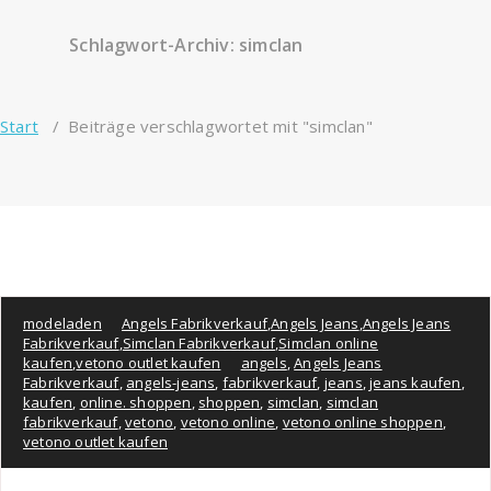
Schlagwort-Archiv: simclan
Start
/
Beiträge verschlagwortet mit "simclan"
modeladen
Angels Fabrikverkauf
,
Angels Jeans
,
Angels Jeans
Fabrikverkauf
,
Simclan Fabrikverkauf
,
Simclan online
kaufen
,
vetono outlet kaufen
angels
,
Angels Jeans
Fabrikverkauf
,
angels-jeans
,
fabrikverkauf
,
jeans
,
jeans kaufen
,
kaufen
,
online. shoppen
,
shoppen
,
simclan
,
simclan
fabrikverkauf
,
vetono
,
vetono online
,
vetono online shoppen
,
vetono outlet kaufen