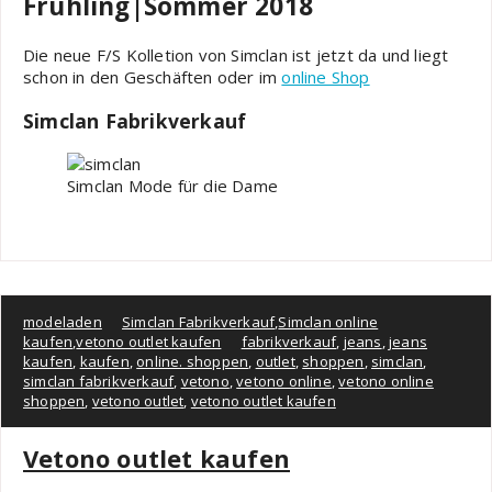
Frühling|Sommer 2018
Die neue F/S Kolletion von Simclan ist jetzt da und liegt
schon in den Geschäften oder im
online Shop
Simclan Fabrikverkauf
Simclan Mode für die Dame
modeladen
Simclan Fabrikverkauf
,
Simclan online
kaufen
,
vetono outlet kaufen
fabrikverkauf
,
jeans
,
jeans
kaufen
,
kaufen
,
online. shoppen
,
outlet
,
shoppen
,
simclan
,
simclan fabrikverkauf
,
vetono
,
vetono online
,
vetono online
shoppen
,
vetono outlet
,
vetono outlet kaufen
Vetono outlet kaufen