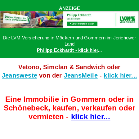
ANZEIGE
Die LVM Versicherung in Möckern und Gommern im Jerichower
Land
Philipp Eckhardt - klick hier
...
Vetono, Simclan & Sandwich oder
Jeansweste
von der
JeansMeile
-
klick hier...
Eine Immobilie in Gommern oder in
Schönebeck, kaufen, verkaufen oder
vermieten -
klick hier...