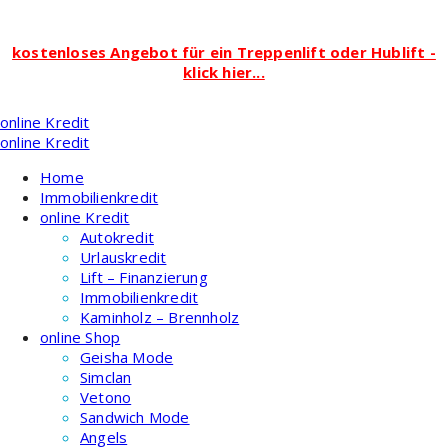
kostenloses Angebot für ein Treppenlift oder Hublift -
klick hier...
Zum
online Kredit
Inhalt
online Kredit
springen
Home
Immobilienkredit
online Kredit
Autokredit
Urlauskredit
Lift – Finanzierung
Immobilienkredit
Kaminholz – Brennholz
online Shop
Geisha Mode
Simclan
Vetono
Sandwich Mode
Angels