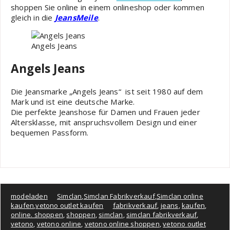
shoppen Sie online in einem onlineshop oder kommen
gleich in die
JeansMeile
.
Angels Jeans
Angels Jeans
Die Jeansmarke „Angels Jeans“ ist seit 1980 auf dem
Mark und ist eine deutsche Marke.
Die perfekte Jeanshose für Damen und Frauen jeder
Altersklasse, mit anspruchsvollem Design und einer
bequemen Passform.
modeladen
Simclan
,
Simclan Fabrikverkauf
,
Simclan online
kaufen
,
vetono outlet kaufen
fabrikverkauf
,
jeans
,
kaufen
,
online. shoppen
,
shoppen
,
simclan
,
simclan fabrikverkauf
,
vetono
,
vetono online
,
vetono online shoppen
,
vetono outlet