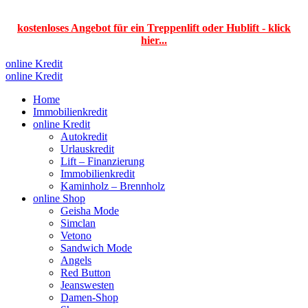
kostenloses Angebot für ein Treppenlift oder Hublift - klick
hier...
Zum
online Kredit
Inhalt
online Kredit
springen
Home
Immobilienkredit
online Kredit
Autokredit
Urlauskredit
Lift – Finanzierung
Immobilienkredit
Kaminholz – Brennholz
online Shop
Geisha Mode
Simclan
Vetono
Sandwich Mode
Angels
Red Button
Jeanswesten
Damen-Shop