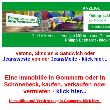
ANZEIGE
Die LVM Versicherung in Möckern und Gomm
Philipp Eckhardt - klick 
Vetono, Simclan & Sandwich oder
Jeansweste
von der
JeansMeile
-
klick hier...
Eine Immobilie in Gommern oder in
Schönebeck, kaufen, verkaufen oder
vermieten -
klick hier...
Immobilien und Versicherung in Gommern- klick hier...