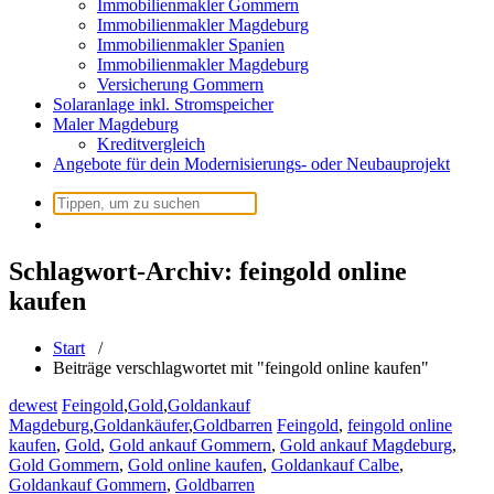
Immobilienmakler Gommern
Immobilienmakler Magdeburg
Immobilienmakler Spanien
Immobilienmakler Magdeburg
Versicherung Gommern
Solaranlage inkl. Stromspeicher
Maler Magdeburg
Kreditvergleich
Angebote für dein Modernisierungs- oder Neubauprojekt
Suche
nach:
Schlagwort-Archiv: feingold online
kaufen
Start
/
Beiträge verschlagwortet mit "feingold online kaufen"
dewest
Feingold
,
Gold
,
Goldankauf
Magdeburg
,
Goldankäufer
,
Goldbarren
Feingold
,
feingold online
kaufen
,
Gold
,
Gold ankauf Gommern
,
Gold ankauf Magdeburg
,
Gold Gommern
,
Gold online kaufen
,
Goldankauf Calbe
,
Goldankauf Gommern
,
Goldbarren